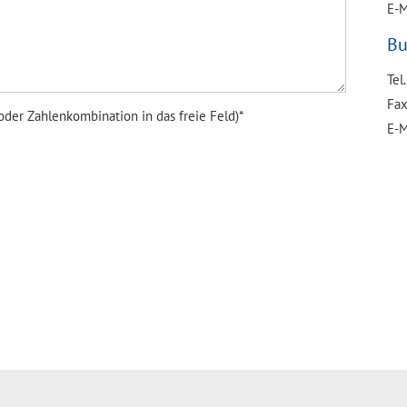
E-M
Bu
Tel
Fax
oder Zahlenkombination in das freie Feld)*
E-M